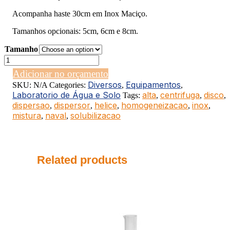
Acompanha haste 30cm em Inox Maciço.
Tamanhos opcionais: 5cm, 6cm e 8cm.
Tamanho
HÉLICE
CENTRÍFUGA
Adicionar no orçamento
NAVAL
Diversos
Equipamentos
SKU:
N/A
Categories:
,
,
12cm
Laboratorio de Água e Solo
alta
centrifuga
disco
Tags:
,
,
,
Inox
dispersao
dispersor
helice
homogeneizacao
inox
(chapa
,
,
,
,
,
2mm)
mistura
naval
solubilizacao
,
,
quantity
Related products