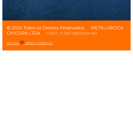
© 2024 Todos os Direitos Reservados.
METALURGICA
CHICORA LTDA
CNPJ: 11.013.769/0001-60
racius
sites criativos