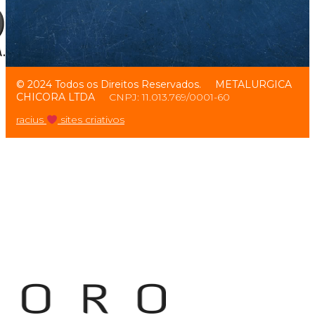
© 2024 Todos os Direitos Reservados.
METALURGICA
CHICORA LTDA
CNPJ: 11.013.769/0001-60
racius
sites criativos