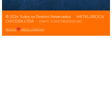
© 2024 Todos os Direitos Reservados.
METALURGICA
CHICORA LTDA
CNPJ: 11.013.769/0001-60
racius
sites criativos