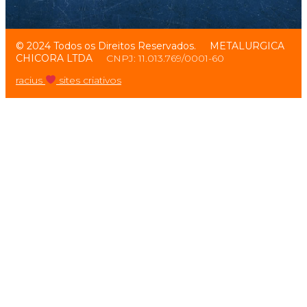
© 2024 Todos os Direitos Reservados.
METALURGICA
CHICORA LTDA
CNPJ: 11.013.769/0001-60
racius
sites criativos