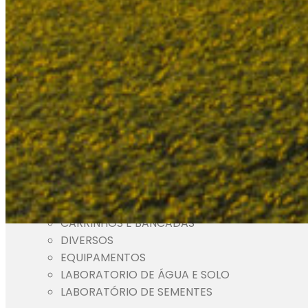
BANCADAS
CALADORES
C
FILTRO
ACESSÓRIOS
CARRINHOS E BANCADAS
DIVERSOS
EQUIPAMENTOS
LABORATORIO DE ÁGUA E SOLO
LABORATÓRIO DE SEMENTES